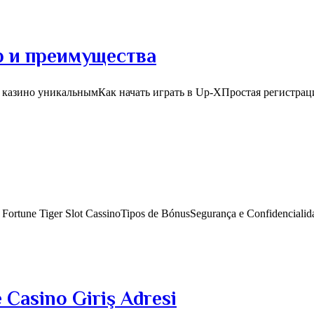
р и преимущества
азино уникальнымКак начать играть в Up-XПростая регистраци
ortune Tiger Slot CassinoTipos de BónusSegurança e Confidencialidad
 Casino Giriş Adresi