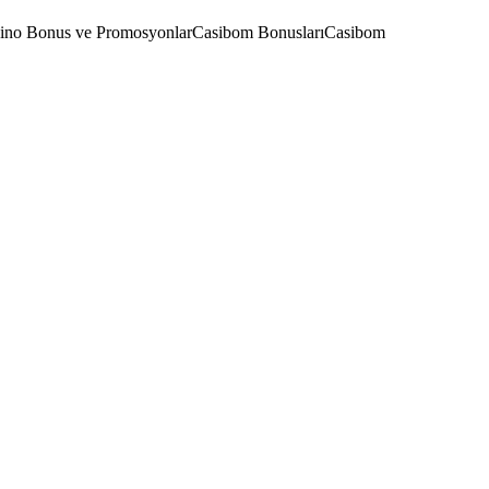
sino Bonus ve PromosyonlarCasibom BonuslarıCasibom