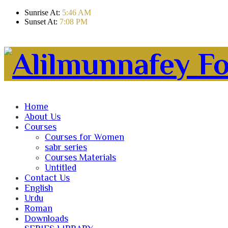
Sunrise At:
5:46 AM
Sunset At:
7:08 PM
Home
About Us
Courses
Courses for Women
sabr series
Courses Materials
Untitled
Contact Us
English
Urdu
Roman
Downloads