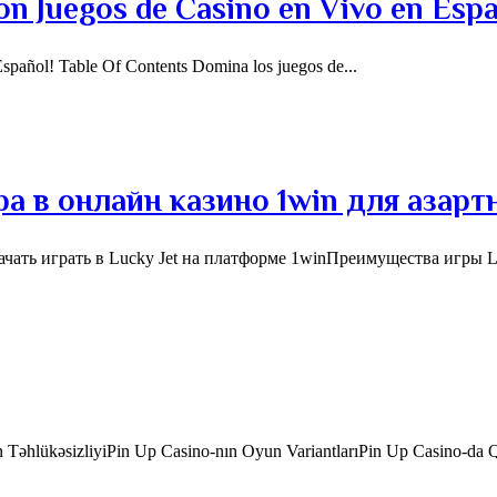
on Juegos de Casino en Vivo en Espa
spañol! Table Of Contents Domina los juegos de...
ра в онлайн казино 1win для азар
чать играть в Lucky Jet на платформе 1winПреимущества игры Luc
 TəhlükəsizliyiPin Up Casino-nın Oyun VariantlarıPin Up Casino-da 